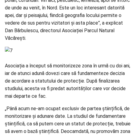
polari, cufundari. Vin aici, pescuiesc, iernează, apoi se întorc
de unde au venit, în Nord. Este un loc interesant datorită
apei, dar și peisajului, fiindcă geografia locului permite o
vedere de sus pentru vizitatori și asta place”, a explicat
Dan Bărbulescu, directorul Asociației Parcul Natural
Văcărești.
Asociația a început să monitorizeze zona în urmă cu doi ani,
iar de atunci adună dovezi care să fundamenteze decizia
de acordare a statutului de protecție. După finalizarea
studiului, acesta va fi predat autorităților care vor decide
mai departe ce fac.
„Până acum ne-am ocupat exclusiv de partea științifică, de
monitorizare și adunare date. La studiul de fundamentare
științifică, ca să putem cere un statut de protecție, trebuie
să avem o bază științifică. Deocamdată, nu promovăm zona