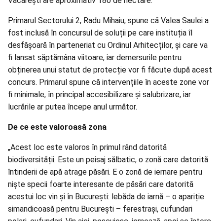
Văcărești are aproximativ 180 de hectare.
Primarul Sectorului 2, Radu Mihaiu, spune că Valea Saulei a
fost inclusă în concursul de soluții pe care instituția îl
desfășoară în parteneriat cu Ordinul Arhitecților, și care va
fi lansat săptămâna viitoare, iar demersurile pentru
obținerea unui statut de protecție vor fi făcute după acest
concurs. Primarul spune că intervențiile în aceste zone vor
fi minimale, în principal accesibilizare și salubrizare, iar
lucrările ar putea începe anul următor.
De ce este valoroasă zona
„Acest loc este valoros în primul rând datorită
biodiversității. Este un peisaj sălbatic, o zonă care datorită
întinderii de apă atrage păsări. E o zonă de iernare pentru
niște specii foarte interesante de păsări care datorită
acestui loc vin și în București: lebăda de iarnă – o apariție
simandicoasă pentru București – ferestrași, cufundari