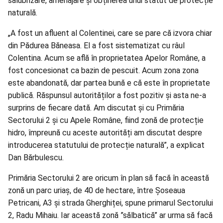
salubrizare, amenajare și obținerea unui statut de protecție
naturală.
„A fost un afluent al Colentinei, care se pare că izvora chiar
din Pădurea Băneasa. El a fost sistematizat cu râul
Colentina. Acum se află în proprietatea Apelor Române, a
fost concesionat ca bazin de pescuit. Acum zona zona
este abandonată, dar partea bună e că este în proprietate
publică. Răspunsul autorităților a fost pozitiv și asta ne-a
surprins de fiecare dată. Am discutat și cu Primăria
Sectorului 2 și cu Apele Române, fiind zonă de protecție
hidro, împreună cu aceste autorități am discutat despre
introducerea statutului de protecție naturală”, a explicat
Dan Bărbulescu.
Primăria Sectorului 2 are oricum în plan să facă în această
zonă un parc uriaș, de 40 de hectare, între Șoseaua
Petricani, A3 și strada Gherghiței, spune primarul Sectorului
2, Radu Mihaiu. Iar această zonă ”sălbatică” ar urma să facă