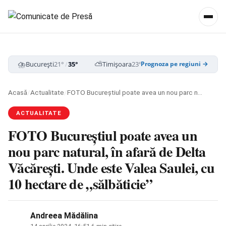
⛈️
⛅
☁️
București
21°
/
35°
Timișoara
23°
/
35°
Cluj-Napoca
19
Prognoza pe regiuni →
Acasă
/
Actualitate
/
FOTO Bucureștiul poate avea un nou parc natural, în afară de Delta Văcărești. Unde este Valea Saulei, cu 10 hectare de „sălbăticie”
ACTUALITATE
FOTO Bucureștiul poate avea un
nou parc natural, în afară de Delta
Văcărești. Unde este Valea Saulei, cu
10 hectare de „sălbăticie”
Andreea Mădălina