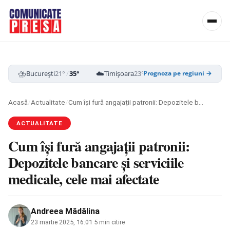
⛈️
☁️
☁️
București
21°
/
35°
Timișoara
23°
/
38°
Cluj-Napoca
19
Prognoza pe regiuni →
Acasă
/
Actualitate
/
Cum își fură angajații patronii: Depozitele bancare și serviciile medicale, cele mai afectate
ACTUALITATE
Cum își fură angajații patronii:
Depozitele bancare și serviciile
medicale, cele mai afectate
Andreea Mădălina
23 martie 2025, 16:01
·
5 min citire