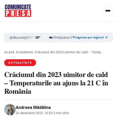
⛈️
☁️
⛈️
București
21°
/
35°
Timișoara
23°
/
38°
Cluj-Napoca
19
Prognoza pe regiuni →
Acasă
/
Actualitate
/
Crăciunul din 2023 uimitor de cald – Temperaturile au ajuns la 21 C în România
ACTUALITATE
Crăciunul din 2023 uimitor de cald
– Temperaturile au ajuns la 21 C în
România
Andreea Mădălina
26 decembrie 2023, 16:03
·
3 min citire