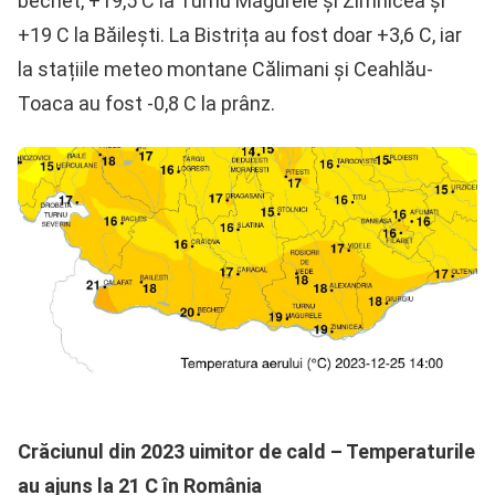
bechet, +19,5 C la Turnu Măgurele și Zimnicea și
+19 C la Băilești. La Bistrița au fost doar +3,6 C, iar
la stațiile meteo montane Călimani și Ceahlău-
Toaca au fost -0,8 C la prânz.
Crăciunul din 2023 uimitor de cald – Temperaturile
au ajuns la 21 C în România