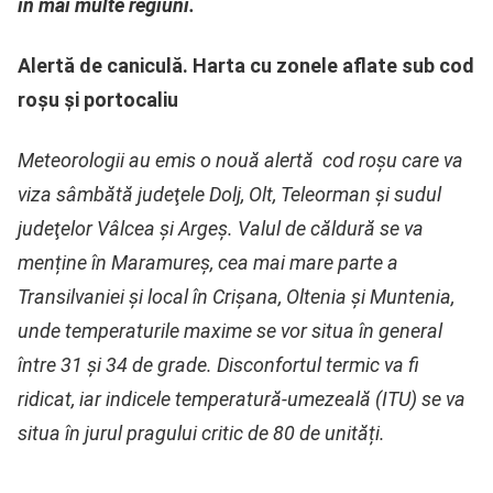
în mai multe regiuni.
Alertă de caniculă. Harta cu zonele aflate sub cod
roșu și portocaliu
Meteorologii au emis o nouă alertă cod roșu care va
viza sâmbătă judeţele Dolj, Olt, Teleorman şi sudul
judeţelor Vâlcea şi Argeş. Valul de căldură se va
menține în Maramureș, cea mai mare parte a
Transilvaniei și local în Crișana, Oltenia și Muntenia,
unde temperaturile maxime se vor situa în general
între 31 și 34 de grade. Disconfortul termic va fi
ridicat, iar indicele temperatură-umezeală (ITU) se va
situa în jurul pragului critic de 80 de unități.