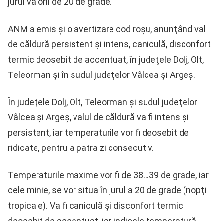
jurul valorii de 20 de grade.
ANM a emis şi o avertizare cod roşu, anunţând val
de căldură persistent şi intens, caniculă, disconfort
termic deosebit de accentuat, în judeţele Dolj, Olt,
Teleorman şi în sudul judeţelor Vâlcea şi Argeş.
În judeţele Dolj, Olt, Teleorman şi sudul judeţelor
Vâlcea şi Argeş, valul de căldură va fi intens şi
persistent, iar temperaturile vor fi deosebit de
ridicate, pentru a patra zi consecutiv.
Temperaturile maxime vor fi de 38…39 de grade, iar
cele minie, se vor situa în jurul a 20 de grade (nopţi
tropicale). Va fi caniculă şi disconfort termic
deosebit de accentuat, iar indicele temperatură-