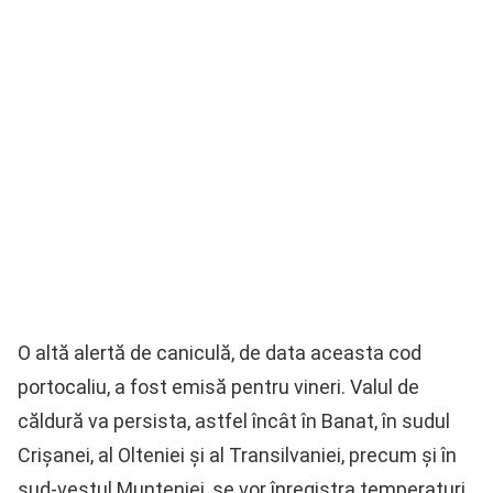
O altă alertă de caniculă, de data aceasta cod
portocaliu, a fost emisă pentru vineri. Valul de
căldură va persista, astfel încât în Banat, în sudul
Crişanei, al Olteniei şi al Transilvaniei, precum şi în
sud-vestul Munteniei, se vor înregistra temperaturi