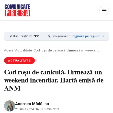
☀️
☀️
☀️
București
18°
/
33°
Timișoara
20°
/
35°
Cluj-Napoca
15
Prognoza pe regiuni →
Acasă
/
Actualitate
/
Cod roșu de caniculă. Urmează un weekend incendiar. Hartă emisă de ANM
ACTUALITATE
Cod roșu de caniculă. Urmează un
weekend incendiar. Hartă emisă de
ANM
Andreea Mădălina
21 iunie 2024, 16:03
·
3 min citire