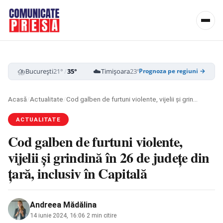
⛈️
☁️
☁️
București
21°
/
35°
Timișoara
23°
/
37°
Cluj-Napoca
19
Prognoza pe regiuni →
Acasă
/
Actualitate
/
Cod galben de furtuni violente, vijelii și grindină în 26 de județe din țară, inclusiv în Capitală
ACTUALITATE
Cod galben de furtuni violente,
vijelii și grindină în 26 de județe din
țară, inclusiv în Capitală
Andreea Mădălina
14 iunie 2024, 16:06
·
2 min citire