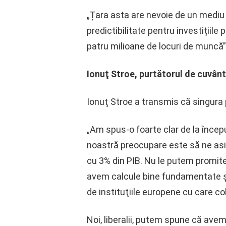
„Țara asta are nevoie de un mediu de
predictibilitate pentru investițiil
patru milioane de locuri de muncă”
Ionuţ Stroe, purtătorul de cuvânt 
Ionuţ Stroe a transmis că singura p
„Am spus-o foarte clar de la începu
noastră preocupare este să ne asi
cu 3% din PIB. Nu le putem promite
avem calcule bine fundamentate şi
de instituţiile europene cu care c
Noi, liberalii, putem spune că av