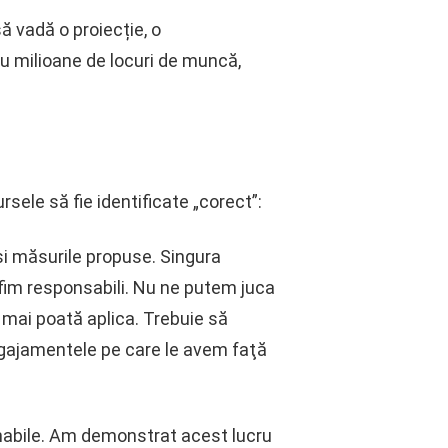
să vadă o proiecție, o
tru milioane de locuri de muncă,
sele să fie identificate „corect”:
 şi măsurile propuse. Singura
fim responsabili. Nu ne putem juca
 mai poată aplica. Trebuie să
ngajamentele pe care le avem faţă
enabile. Am demonstrat acest lucru