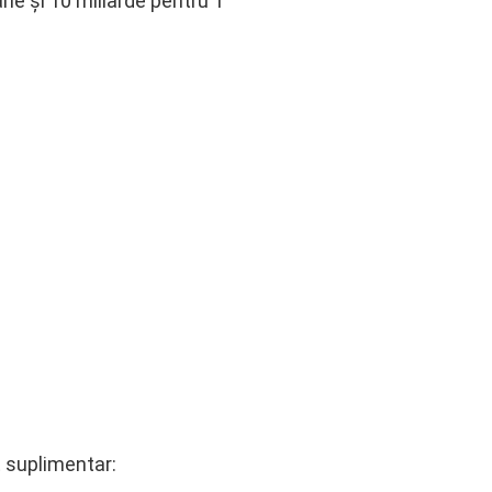
rie și 10 miliarde pentru 1
t suplimentar: