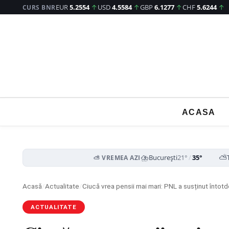
EUR
5.2554
↑
USD
4.5584
↑
GBP
6.1277
↑
CHF
5.6244
↑
CURS BNR
ACASA
⛈️
⛅
București
21°
/
35°
⛅ VREMEA AZI
Acasă
/
Actualitate
/
Ciucă vrea pensii mai mari: PNL a susținut întot
ACTUALITATE