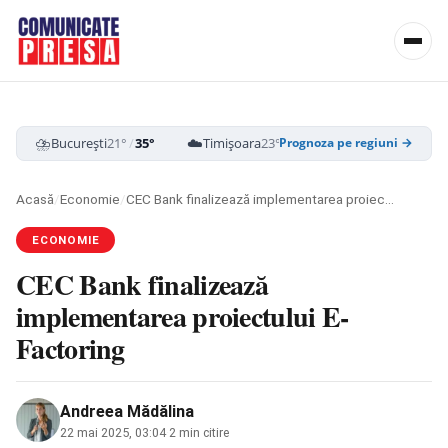
⛈️
☁️
☁️
București
21°
/
35°
Timișoara
23°
/
35°
Cluj-Napoca
19
Prognoza pe regiuni →
Acasă
/
Economie
/
CEC Bank finalizează implementarea proiectului E-Factoring
ECONOMIE
CEC Bank finalizează
implementarea proiectului E-
Factoring
Andreea Mădălina
22 mai 2025, 03:04
·
2 min citire