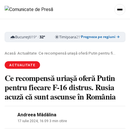
🌧️
☀️
☁️
București
19°
/
32°
Timișoara
21°
/
33°
Cluj-Napoca
16
Prognoza pe regiuni →
Acasă
/
Actualitate
/
Ce recompensă uriașă oferă Putin pentru fiecare F-16 distrus. Rusia acuză că sunt ascunse în România
ACTUALITATE
Ce recompensă uriașă oferă Putin
pentru fiecare F-16 distrus. Rusia
acuză că sunt ascunse în România
Andreea Mădălina
17 iulie 2024, 16:09
·
3 min citire