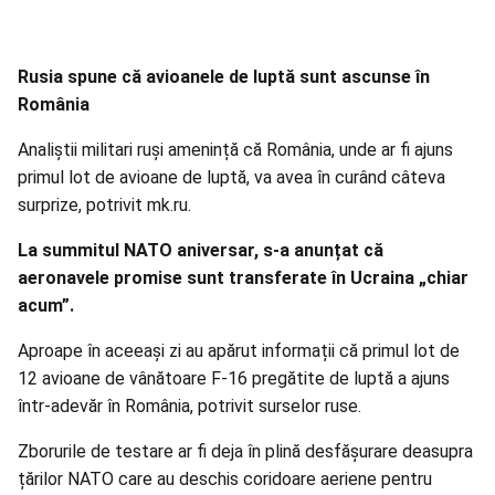
Rusia spune că avioanele de luptă sunt ascunse în
România
Analiștii militari ruși amenință că România, unde ar fi ajuns
primul lot de avioane de luptă, va avea în curând câteva
surprize, potrivit mk.ru.
La summitul NATO aniversar, s-a anunțat că
aeronavele promise sunt transferate în Ucraina „chiar
acum”.
Aproape în aceeași zi au apărut informații că primul lot de
12 avioane de vânătoare F-16 pregătite de luptă a ajuns
într-adevăr în România, potrivit surselor ruse.
Zborurile de testare ar fi deja în plină desfășurare deasupra
țărilor NATO care au deschis coridoare aeriene pentru