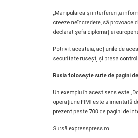
„Manipularea și interferența inform
creeze neîncredere, să provoace di
declarat șefa diplomației europen
Potrivit acesteia, acțiunile de ace
securitate ruseștj și presa controla
Rusia folosește sute de pagini de
Un exemplu în acest sens este „Do
operațiune FIMI este alimentată de K
prezent peste 700 de pagini de in
Sursă expresspress.ro