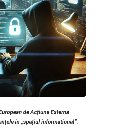
i European de Acțiune Externă
nțele în „spațiul informațional”.