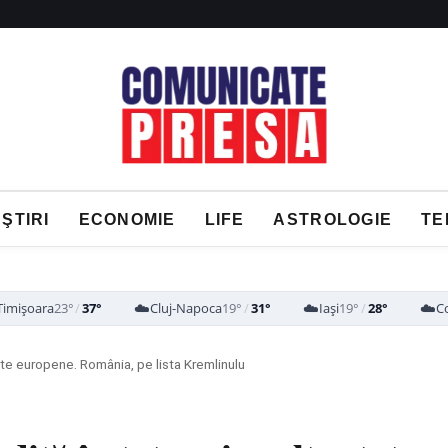
ŞTIRI
ECONOMIE
LIFE
ASTROLOGIE
TE
☁️
☁️
☁️
Timișoara
23°
/
37°
Cluj-Napoca
19°
/
31°
Iași
19°
/
28°
C
ate europene. România, pe lista Kremlinulu