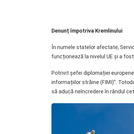
Denunț împotriva Kremlinului
În numele statelor afectate, Servi
funcționează la nivelul UE și a fos
Potrivit șefei diplomației europene
informațiilor străine (FIMI)”. Toto
să aducă neîncredere în rândul cet