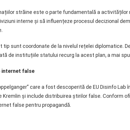
ațiilor străine este o parte fundamentală a activităților 
viziuni interne și să influențeze procesul decizional dem
e.
st tip sunt coordonate de la nivelul rețelei diplomatice. 
tă de instituțiile statului recurg la acest plan, a mai sp
 internet false
ppelganger” care a fost descoperită de EU Disinfo Lab î
remlin și include distribuirea știrilor false. Conform ofic
ternet false pentru propagandă.