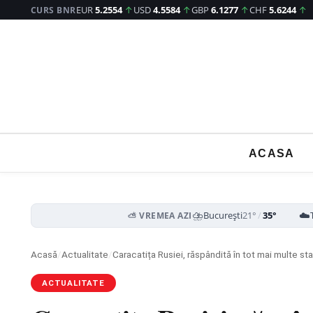
EUR
5.2554
↑
USD
4.5584
↑
GBP
6.1277
↑
CHF
5.6244
↑
CURS BNR
ACASA
⛈️
☁️
București
21°
/
35°
⛅ VREMEA AZI
Acasă
/
Actualitate
/
Caracatița Rusiei, răspândită în tot mai multe st
ACTUALITATE