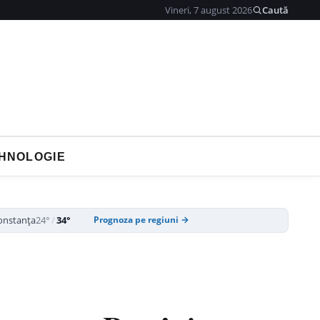
Vineri, 7 august 2026
Caută
HNOLOGIE
onstanța
24°
/
34°
Prognoza pe regiuni →