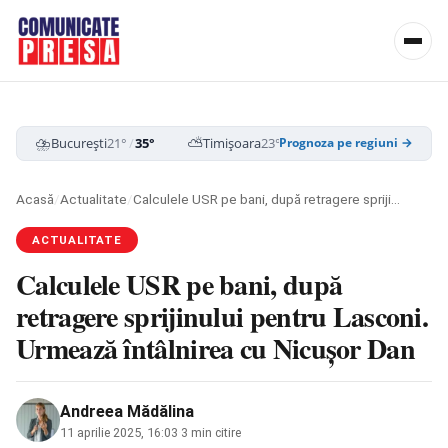
⛈️
⛅
☁️
București
21°
/
35°
Timișoara
23°
/
35°
Cluj-Napoca
19
Prognoza pe regiuni →
Acasă
/
Actualitate
/
Calculele USR pe bani, după retragere sprijinului pentru Lasconi. Urmează întâlnirea cu Nicușor Dan
ACTUALITATE
Calculele USR pe bani, după
retragere sprijinului pentru Lasconi.
Urmează întâlnirea cu Nicușor Dan
Andreea Mădălina
11 aprilie 2025, 16:03
·
3 min citire