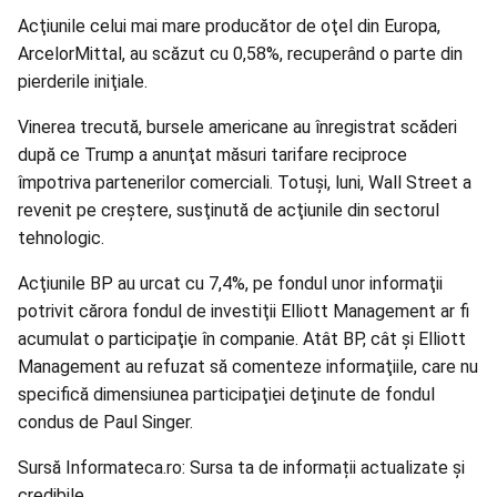
Acţiunile celui mai mare producător de oţel din Europa,
ArcelorMittal, au scăzut cu 0,58%, recuperând o parte din
pierderile iniţiale.
Vinerea trecută, bursele americane au înregistrat scăderi
după ce Trump a anunţat măsuri tarifare reciproce
împotriva partenerilor comerciali. Totuşi, luni,
Wall Street
a
revenit pe creştere, susţinută de acţiunile din sectorul
tehnologic.
Acţiunile BP au urcat cu 7,4%, pe fondul unor informaţii
potrivit cărora fondul de investiţii Elliott Management ar fi
acumulat o participaţie în companie. Atât BP, cât şi Elliott
Management au refuzat să comenteze informaţiile, care nu
specifică dimensiunea participaţiei deţinute de fondul
condus de Paul Singer.
Sursă Informateca.ro: Sursa ta de informații actualizate și
credibile