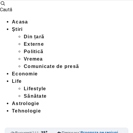
Caută
Acasa
Ştiri
Din țară
Externe
Politică
Vremea
Comunicate de presă
Economie
Life
Lifestyle
Sănătate
Astrologie
Tehnologie
⛈️
☁️
☁️
București
21°
/
35°
Timișoara
23°
/
38°
Cluj-Napoca
1
Prognoza pe regiuni →