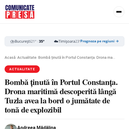
⛈️
☁️
☁️
București
21°
/
35°
Timișoara
23°
/
37°
Cluj-Napoca
19
Prognoza pe regiuni →
Acasă
/
Actualitate
/
Bombă ținută în Portul Constanța. Drona maritimă descoperită lângă Tuzla avea la bord o jumătate de tonă de explozibil
ACTUALITATE
Bombă ținută în Portul Constanța.
Drona maritimă descoperită lângă
Tuzla avea la bord o jumătate de
tonă de explozibil
Andreea Mădălina