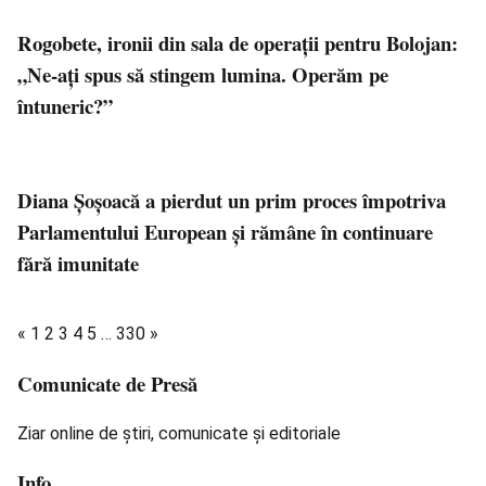
Rogobete, ironii din sala de operații pentru Bolojan:
„Ne-ați spus să stingem lumina. Operăm pe
întuneric?”
Diana Șoșoacă a pierdut un prim proces împotriva
Parlamentului European și rămâne în continuare
fără imunitate
«
1
2
3
4
5
…
330
»
Comunicate de Presă
Ziar online de știri, comunicate și editoriale
Info