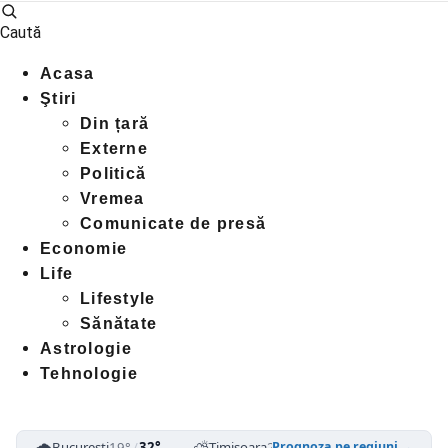
Caută
Acasa
Ştiri
Din țară
Externe
Politică
Vremea
Comunicate de presă
Economie
Life
Lifestyle
Sănătate
Astrologie
Tehnologie
🌧️
⛅
☁️
București
19°
/
32°
Timișoara
23°
/
34°
Cluj-Napoca
1
Prognoza pe regiuni →