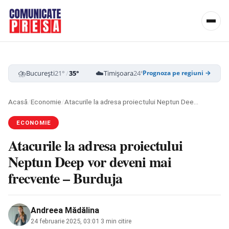
⛈️
☁️
⛈️
București
21°
/
35°
Timișoara
24°
/
39°
Cluj-Napoca
19
Prognoza pe regiuni →
Acasă
/
Economie
/
Atacurile la adresa proiectului Neptun Deep vor deveni mai frecvente – Burduja
ECONOMIE
Atacurile la adresa proiectului
Neptun Deep vor deveni mai
frecvente – Burduja
Andreea Mădălina
24 februarie 2025, 03:01
·
3 min citire