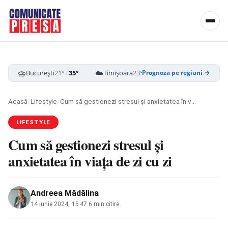
⛈️
☁️
☁️
București
21°
/
35°
Timișoara
23°
/
38°
Cluj-Napoca
19
Prognoza pe regiuni →
Acasă
/
Lifestyle
/
Cum să gestionezi stresul și anxietatea în viața de zi cu zi
LIFESTYLE
Cum să gestionezi stresul și
anxietatea în viața de zi cu zi
Andreea Mădălina
14 iunie 2024, 15:47
·
6 min citire